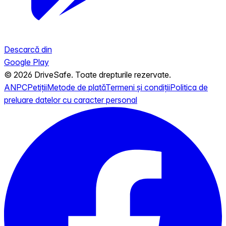
Descarcă din
Google Play
© 2026 DriveSafe. Toate drepturile rezervate.
ANPC
Petiții
Metode de plată
Termeni și condiții
Politica de
preluare datelor cu caracter personal