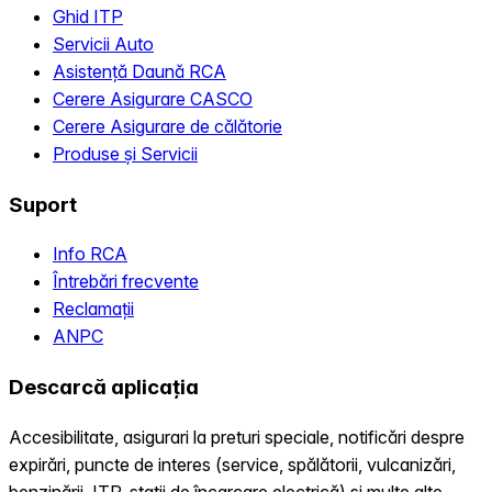
Ghid ITP
Servicii Auto
Asistență Daună RCA
Cerere Asigurare CASCO
Cerere Asigurare de călătorie
Produse și Servicii
Suport
Info RCA
Întrebări frecvente
Reclamații
ANPC
Descarcă aplicația
Accesibilitate, asigurari la preturi speciale, notificări despre
expirări, puncte de interes (service, spălătorii, vulcanizări,
benzinării, ITP, statii de încarcare electrică) și multe alte