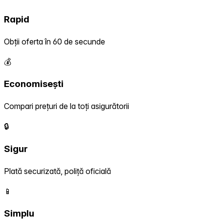
Rapid
Obții oferta în 60 de secunde
💰
Economisești
Compari prețuri de la toți asigurătorii
🔒
Sigur
Plată securizată, poliță oficială
📱
Simplu