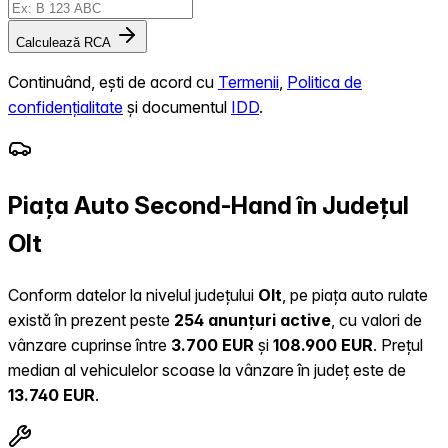
Calculează RCA
Continuând, ești de acord cu
Termenii
,
Politica de
confidențialitate
și documentul
IDD
.
Piața Auto Second-Hand în Județul
Olt
Conform datelor la nivelul județului
Olt
, pe piața auto rulate
există în prezent peste
254 anunțuri active
, cu valori de
vânzare cuprinse între
3.700 EUR
și
108.900 EUR
.
Prețul
median al vehiculelor scoase la vânzare în județ este de
13.740 EUR
.