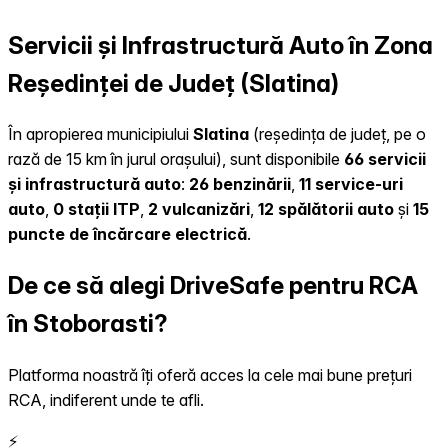
Servicii și Infrastructură Auto în Zona
Reședinței de Județ (Slatina)
În apropierea municipiului
Slatina
(reședința de județ, pe o
rază de 15 km în jurul orașului), sunt disponibile
66 servicii
și infrastructură auto
:
26 benzinării
,
11 service-uri
auto
,
0 stații ITP
,
2 vulcanizări
,
12 spălătorii auto
și
15
puncte de încărcare electrică
.
De ce să alegi DriveSafe pentru RCA
în Stoborasti?
Platforma noastră îți oferă acces la cele mai bune prețuri
RCA, indiferent unde te afli.
⚡