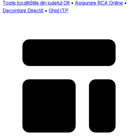
Toate localitățile din județul Olt
•
Asigurare RCA Online
•
Decontare Directă
•
Ghid ITP