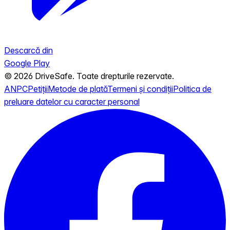
Descarcă din
Google Play
© 2026 DriveSafe. Toate drepturile rezervate.
ANPC
Petiții
Metode de plată
Termeni și condiții
Politica de
preluare datelor cu caracter personal