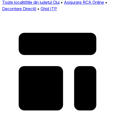
Toate localitățile din județul Cluj
•
Asigurare RCA Online
•
Decontare Directă
•
Ghid ITP