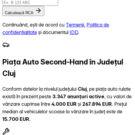
Calculează RCA
Continuând, ești de acord cu
Termenii
,
Politica de
confidențialitate
și documentul
IDD
.
Piața Auto Second-Hand în Județul
Cluj
Conform datelor la nivelul județului
Cluj
, pe piața auto rulate
există în prezent peste
3.347 anunțuri active
, cu valori de
vânzare cuprinse între
4.000 EUR
și
267.894 EUR
.
Prețul
median al vehiculelor scoase la vânzare în județ este de
15.700 EUR
.