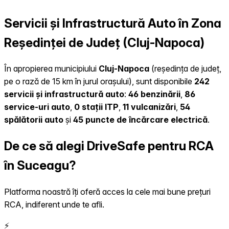
Servicii și Infrastructură Auto în Zona
Reședinței de Județ (Cluj-Napoca)
În apropierea municipiului
Cluj-Napoca
(reședința de județ,
pe o rază de 15 km în jurul orașului), sunt disponibile
242
servicii și infrastructură auto
:
46 benzinării
,
86
service-uri auto
,
0 stații ITP
,
11 vulcanizări
,
54
spălătorii auto
și
45 puncte de încărcare electrică
.
De ce să alegi DriveSafe pentru RCA
în Suceagu?
Platforma noastră îți oferă acces la cele mai bune prețuri
RCA, indiferent unde te afli.
⚡