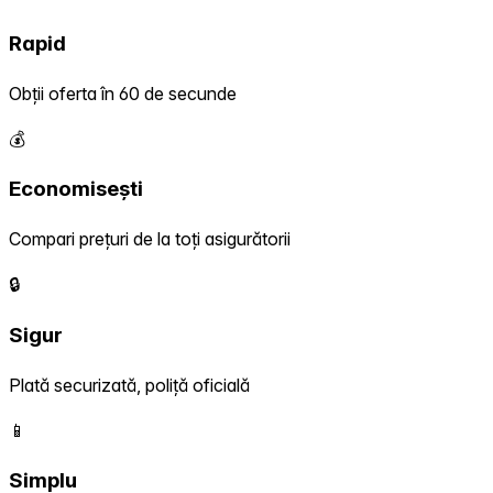
Rapid
Obții oferta în 60 de secunde
💰
Economisești
Compari prețuri de la toți asigurătorii
🔒
Sigur
Plată securizată, poliță oficială
📱
Simplu