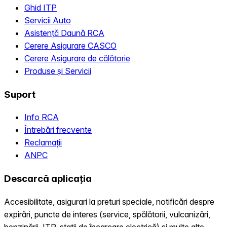
Ghid ITP
Servicii Auto
Asistență Daună RCA
Cerere Asigurare CASCO
Cerere Asigurare de călătorie
Produse și Servicii
Suport
Info RCA
Întrebări frecvente
Reclamații
ANPC
Descarcă aplicația
Accesibilitate, asigurari la preturi speciale, notificări despre
expirări, puncte de interes (service, spălătorii, vulcanizări,
benzinării, ITP, statii de încarcare electrică) și multe alte