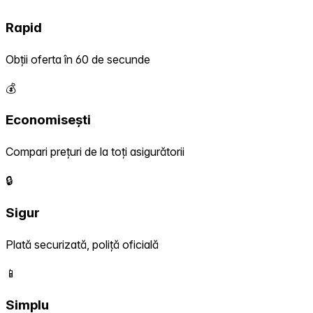
Rapid
Obții oferta în 60 de secunde
💰
Economisești
Compari prețuri de la toți asigurătorii
🔒
Sigur
Plată securizată, poliță oficială
📱
Simplu