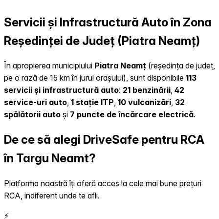
Servicii și Infrastructură Auto în Zona
Reședinței de Județ (Piatra Neamț)
În apropierea municipiului
Piatra Neamț
(reședința de județ,
pe o rază de 15 km în jurul orașului), sunt disponibile
113
servicii și infrastructură auto
:
21 benzinării
,
42
service-uri auto
,
1 stație ITP
,
10 vulcanizări
,
32
spălătorii auto
și
7 puncte de încărcare electrică
.
De ce să alegi DriveSafe pentru RCA
în Targu Neamt?
Platforma noastră îți oferă acces la cele mai bune prețuri
RCA, indiferent unde te afli.
⚡