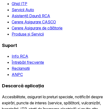
Ghid ITP
Servicii Auto
Asistență Daună RCA
Cerere Asigurare CASCO
Cerere Asigurare de călătorie
Produse și Servicii
Suport
Info RCA
Întrebări frecvente
Reclamații
ANPC
Descarcă aplicația
Accesibilitate, asigurari la preturi speciale, notificări despre
expirări, puncte de interes (service, spălătorii, vulcanizări,
benzinării, ITP, statii de încarcare electrică) și multe alte