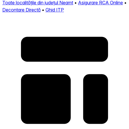
Toate localitățile din județul Neamt
•
Asigurare RCA Online
•
Decontare Directă
•
Ghid ITP