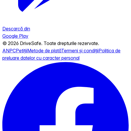
Descarcă din
Google Play
© 2026 DriveSafe. Toate drepturile rezervate.
ANPC
Petiții
Metode de plată
Termeni și condiții
Politica de
preluare datelor cu caracter personal