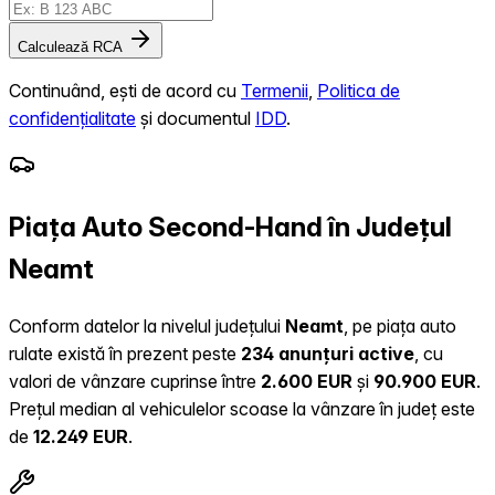
Calculează RCA
Continuând, ești de acord cu
Termenii
,
Politica de
confidențialitate
și documentul
IDD
.
Piața Auto Second-Hand în Județul
Neamt
Conform datelor la nivelul județului
Neamt
, pe piața auto
rulate există în prezent peste
234 anunțuri active
, cu
valori de vânzare cuprinse între
2.600 EUR
și
90.900 EUR
.
Prețul median al vehiculelor scoase la vânzare în județ este
de
12.249 EUR
.