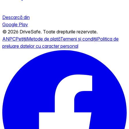
Descarcă din
Google Play
© 2026 DriveSafe. Toate drepturile rezervate.
ANPC
Petiții
Metode de plată
Termeni și condiții
Politica de
preluare datelor cu caracter personal