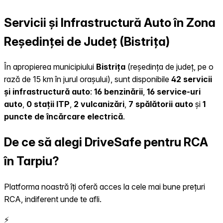
Servicii și Infrastructură Auto în Zona
Reședinței de Județ (Bistrița)
În apropierea municipiului
Bistrița
(reședința de județ, pe o
rază de 15 km în jurul orașului), sunt disponibile
42 servicii
și infrastructură auto
:
16 benzinării
,
16 service-uri
auto
,
0 stații ITP
,
2 vulcanizări
,
7 spălătorii auto
și
1
puncte de încărcare electrică
.
De ce să alegi DriveSafe pentru RCA
în Tarpiu?
Platforma noastră îți oferă acces la cele mai bune prețuri
RCA, indiferent unde te afli.
⚡