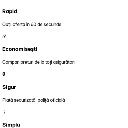
Rapid
Obții oferta în 60 de secunde
💰
Economisești
Compari prețuri de la toți asigurătorii
🔒
Sigur
Plată securizată, poliță oficială
📱
Simplu