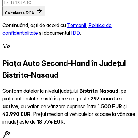
Calculează RCA
Continuând, ești de acord cu
Termenii
,
Politica de
confidențialitate
și documentul
IDD
.
Piața Auto Second-Hand în Județul
Bistrita-Nasaud
Conform datelor la nivelul județului
Bistrita-Nasaud
, pe
piața auto rulate există în prezent peste
297 anunțuri
active
, cu valori de vânzare cuprinse între
1.500 EUR
și
42.990 EUR
.
Prețul median al vehiculelor scoase la vânzare
în județ este de
18.774 EUR
.