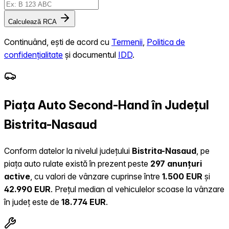
Calculează RCA
Continuând, ești de acord cu
Termenii
,
Politica de
confidențialitate
și documentul
IDD
.
Piața Auto Second-Hand în Județul
Bistrita-Nasaud
Conform datelor la nivelul județului
Bistrita-Nasaud
, pe
piața auto rulate există în prezent peste
297 anunțuri
active
, cu valori de vânzare cuprinse între
1.500 EUR
și
42.990 EUR
.
Prețul median al vehiculelor scoase la vânzare
în județ este de
18.774 EUR
.