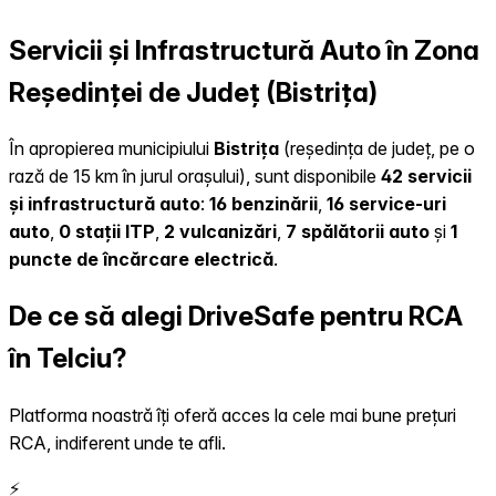
Servicii și Infrastructură Auto în Zona
Reședinței de Județ (Bistrița)
În apropierea municipiului
Bistrița
(reședința de județ, pe o
rază de 15 km în jurul orașului), sunt disponibile
42 servicii
și infrastructură auto
:
16 benzinării
,
16 service-uri
auto
,
0 stații ITP
,
2 vulcanizări
,
7 spălătorii auto
și
1
puncte de încărcare electrică
.
De ce să alegi DriveSafe pentru RCA
în Telciu?
Platforma noastră îți oferă acces la cele mai bune prețuri
RCA, indiferent unde te afli.
⚡