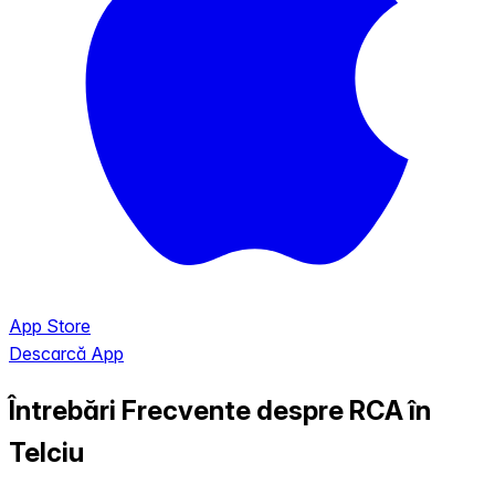
App Store
Descarcă App
Întrebări Frecvente despre RCA în
Telciu