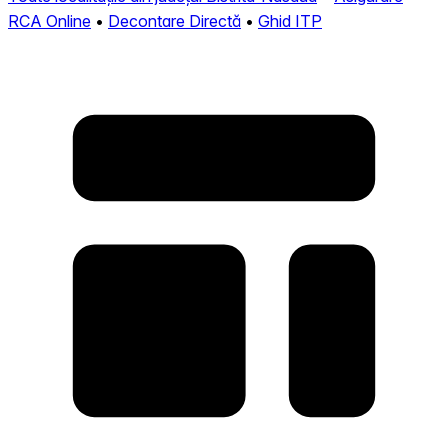
RCA Online
•
Decontare Directă
•
Ghid ITP