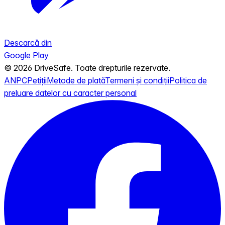
Descarcă din
Google Play
© 2026 DriveSafe. Toate drepturile rezervate.
ANPC
Petiții
Metode de plată
Termeni și condiții
Politica de
preluare datelor cu caracter personal