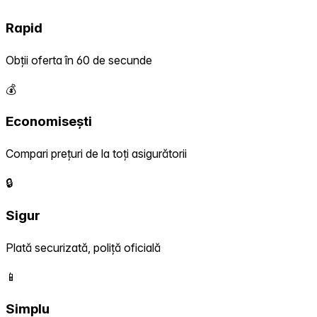
Rapid
Obții oferta în 60 de secunde
💰
Economisești
Compari prețuri de la toți asigurătorii
🔒
Sigur
Plată securizată, poliță oficială
📱
Simplu