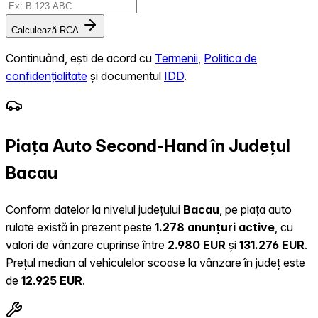
Calculează RCA
Continuând, ești de acord cu
Termenii
,
Politica de
confidențialitate
și documentul
IDD
.
Piața Auto Second-Hand în Județul
Bacau
Conform datelor la nivelul județului
Bacau
, pe piața auto
rulate există în prezent peste
1.278 anunțuri active
, cu
valori de vânzare cuprinse între
2.980 EUR
și
131.276 EUR
.
Prețul median al vehiculelor scoase la vânzare în județ este
de
12.925 EUR
.