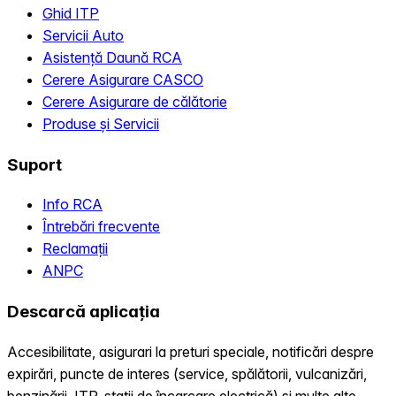
Ghid ITP
Servicii Auto
Asistență Daună RCA
Cerere Asigurare CASCO
Cerere Asigurare de călătorie
Produse și Servicii
Suport
Info RCA
Întrebări frecvente
Reclamații
ANPC
Descarcă aplicația
Accesibilitate, asigurari la preturi speciale, notificări despre
expirări, puncte de interes (service, spălătorii, vulcanizări,
benzinării, ITP, statii de încarcare electrică) și multe alte