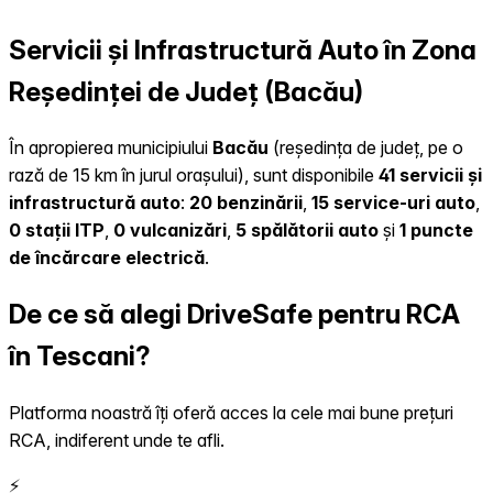
Servicii și Infrastructură Auto în Zona
Reședinței de Județ (Bacău)
În apropierea municipiului
Bacău
(reședința de județ, pe o
rază de 15 km în jurul orașului), sunt disponibile
41 servicii și
infrastructură auto
:
20 benzinării
,
15 service-uri auto
,
0 stații ITP
,
0 vulcanizări
,
5 spălătorii auto
și
1 puncte
de încărcare electrică
.
De ce să alegi DriveSafe pentru RCA
în Tescani?
Platforma noastră îți oferă acces la cele mai bune prețuri
RCA, indiferent unde te afli.
⚡