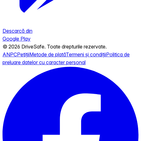
Descarcă din
Google Play
© 2026 DriveSafe. Toate drepturile rezervate.
ANPC
Petiții
Metode de plată
Termeni și condiții
Politica de
preluare datelor cu caracter personal