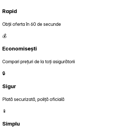
Rapid
Obții oferta în 60 de secunde
💰
Economisești
Compari prețuri de la toți asigurătorii
🔒
Sigur
Plată securizată, poliță oficială
📱
Simplu