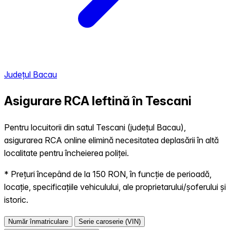
Județul Bacau
Asigurare RCA Ieftină în
Tescani
Pentru locuitorii din satul Tescani (județul Bacau),
asigurarea RCA online elimină necesitatea deplasării în altă
localitate pentru încheierea poliței.
* Prețuri începând de la 150 RON, în funcție de perioadă,
locație, specificațiile vehiculului, ale proprietarului/șoferului și
istoric.
Număr înmatriculare
Serie caroserie (VIN)