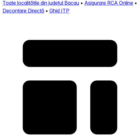
Toate localitățile din județul Bacau
•
Asigurare RCA Online
•
Decontare Directă
•
Ghid ITP