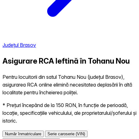
Județul Brasov
Asigurare RCA Ieftină în
Tohanu Nou
Pentru locuitorii din satul Tohanu Nou (județul Brasov),
asigurarea RCA online elimină necesitatea deplasării în altă
localitate pentru încheierea poliței.
* Prețuri începând de la 150 RON, în funcție de perioadă,
locație, specificațiile vehiculului, ale proprietarului/șoferului și
istoric.
Număr înmatriculare
Serie caroserie (VIN)