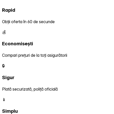
Rapid
Obții oferta în 60 de secunde
💰
Economisești
Compari prețuri de la toți asigurătorii
🔒
Sigur
Plată securizată, poliță oficială
📱
Simplu