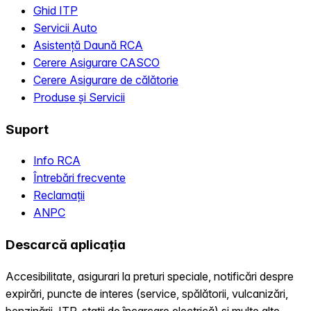
Ghid ITP
Servicii Auto
Asistență Daună RCA
Cerere Asigurare CASCO
Cerere Asigurare de călătorie
Produse și Servicii
Suport
Info RCA
Întrebări frecvente
Reclamații
ANPC
Descarcă aplicația
Accesibilitate, asigurari la preturi speciale, notificări despre
expirări, puncte de interes (service, spălătorii, vulcanizări,
benzinării, ITP, statii de încarcare electrică) și multe alte