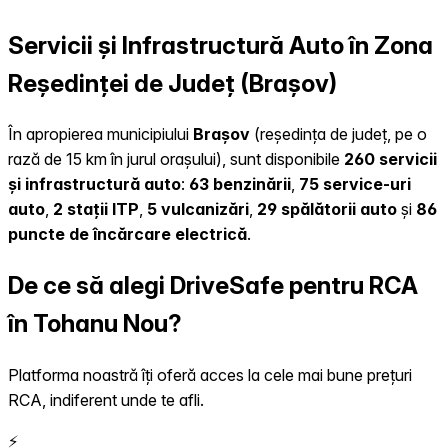
Servicii și Infrastructură Auto în Zona
Reședinței de Județ (Brașov)
În apropierea municipiului
Brașov
(reședința de județ, pe o
rază de 15 km în jurul orașului), sunt disponibile
260 servicii
și infrastructură auto
:
63 benzinării
,
75 service-uri
auto
,
2 stații ITP
,
5 vulcanizări
,
29 spălătorii auto
și
86
puncte de încărcare electrică
.
De ce să alegi DriveSafe pentru RCA
în Tohanu Nou?
Platforma noastră îți oferă acces la cele mai bune prețuri
RCA, indiferent unde te afli.
⚡