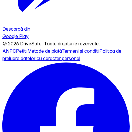
Descarcă din
Google Play
© 2026 DriveSafe. Toate drepturile rezervate.
ANPC
Petiții
Metode de plată
Termeni și condiții
Politica de
preluare datelor cu caracter personal