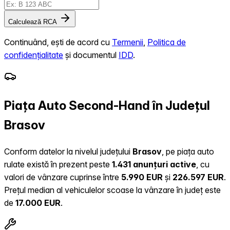
Calculează RCA
Continuând, ești de acord cu
Termenii
,
Politica de
confidențialitate
și documentul
IDD
.
Piața Auto Second-Hand în Județul
Brasov
Conform datelor la nivelul județului
Brasov
, pe piața auto
rulate există în prezent peste
1.431 anunțuri active
, cu
valori de vânzare cuprinse între
5.990 EUR
și
226.597 EUR
.
Prețul median al vehiculelor scoase la vânzare în județ este
de
17.000 EUR
.