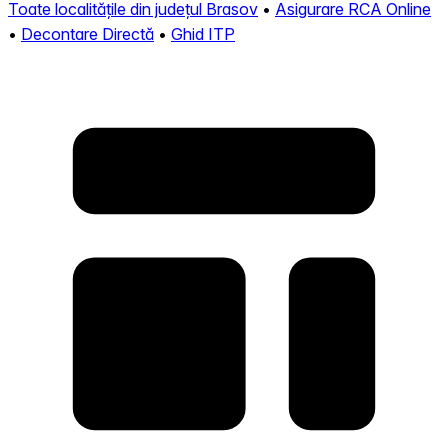
Toate localitățile din județul Brasov
•
Asigurare RCA Online
•
Decontare Directă
•
Ghid ITP