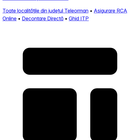
Toate localitățile din județul Teleorman
•
Asigurare RCA
Online
•
Decontare Directă
•
Ghid ITP