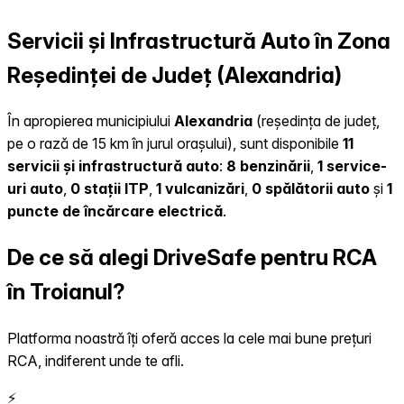
Servicii și Infrastructură Auto în Zona
Reședinței de Județ (Alexandria)
În apropierea municipiului
Alexandria
(reședința de județ,
pe o rază de 15 km în jurul orașului), sunt disponibile
11
servicii și infrastructură auto
:
8 benzinării
,
1 service-
uri auto
,
0 stații ITP
,
1 vulcanizări
,
0 spălătorii auto
și
1
puncte de încărcare electrică
.
De ce să alegi DriveSafe pentru RCA
în Troianul?
Platforma noastră îți oferă acces la cele mai bune prețuri
RCA, indiferent unde te afli.
⚡