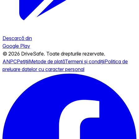
Descarcă din
Google Play
© 2026 DriveSafe. Toate drepturile rezervate.
ANPC
Petiții
Metode de plată
Termeni și condiții
Politica de
preluare datelor cu caracter personal