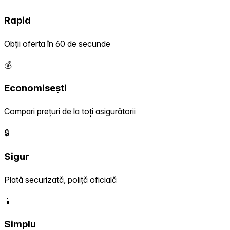
Rapid
Obții oferta în 60 de secunde
💰
Economisești
Compari prețuri de la toți asigurătorii
🔒
Sigur
Plată securizată, poliță oficială
📱
Simplu