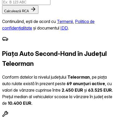
Calculează RCA
Continuând, ești de acord cu
Termenii
,
Politica de
confidențialitate
și documentul
IDD
.
Piața Auto Second-Hand în Județul
Teleorman
Conform datelor la nivelul județului
Teleorman
, pe piața
auto rulate există în prezent peste
69 anunțuri active
, cu
valori de vânzare cuprinse între
2.450 EUR
și
63.525 EUR
.
Prețul median al vehiculelor scoase la vânzare în județ este
de
10.400 EUR
.