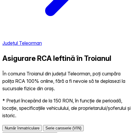
Județul Teleorman
Asigurare RCA Ieftină în
Troianul
În comuna Troianul din județul Teleorman, poți cumpăra
polița RCA 100% online, fără a fi nevoie să te deplasezi la
sucursale fizice din oraș.
* Prețuri începând de la 150 RON, în funcție de perioadă,
locație, specificațiile vehiculului, ale proprietarului/șoferului și
istoric.
Număr înmatriculare
Serie caroserie (VIN)