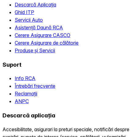
Descarcă Aplicația
Ghid ITP
Servicii Auto
Asistență Daună RCA
Cerere Asigurare CASCO
Cerere Asigurare de călătorie
Produse și Servicii
Suport
Info RCA
Întrebări frecvente
Reclamații
ANPC
Descarcă aplicația
Accesibilitate, asigurari la preturi speciale, notificări despre
expirări, puncte de interes (service, spălătorii, vulcanizări,