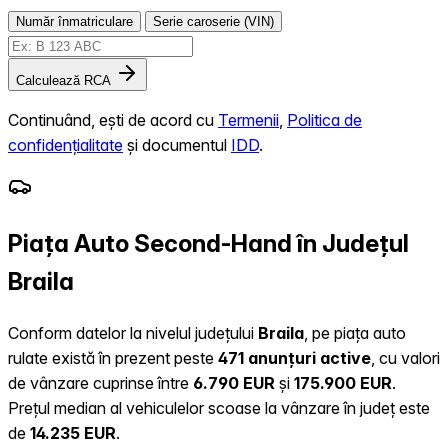
Număr înmatriculare
Serie caroserie (VIN)
Calculează RCA
Continuând, ești de acord cu
Termenii
,
Politica de
confidențialitate
și documentul
IDD
.
Piața Auto Second-Hand în Județul
Braila
Conform datelor la nivelul județului
Braila
, pe piața auto
rulate există în prezent peste
471 anunțuri active
, cu valori
de vânzare cuprinse între
6.790 EUR
și
175.900 EUR
.
Prețul median al vehiculelor scoase la vânzare în județ este
de
14.235 EUR
.