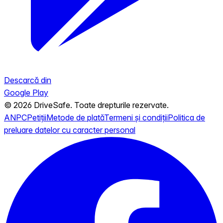
Descarcă din
Google Play
© 2026 DriveSafe. Toate drepturile rezervate.
ANPC
Petiții
Metode de plată
Termeni și condiții
Politica de
preluare datelor cu caracter personal