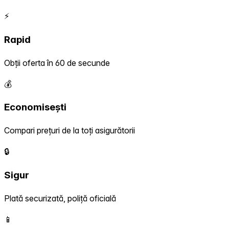
⚡
Rapid
Obții oferta în 60 de secunde
💰
Economisești
Compari prețuri de la toți asigurătorii
🔒
Sigur
Plată securizată, poliță oficială
📱