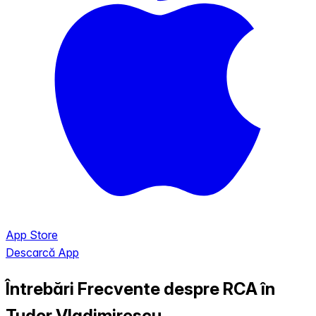
App Store
Descarcă App
Întrebări Frecvente despre RCA în
Tudor Vladimirescu