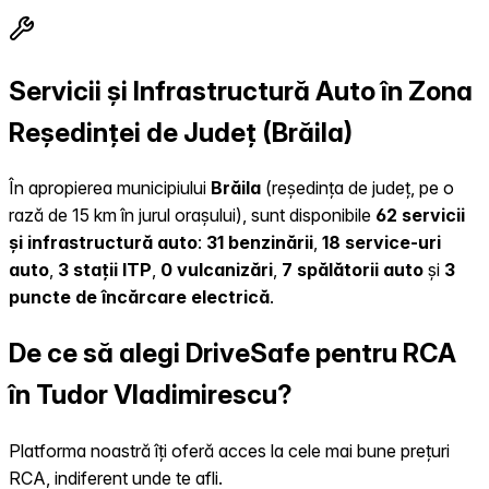
Servicii și Infrastructură Auto în Zona
Reședinței de Județ (Brăila)
În apropierea municipiului
Brăila
(reședința de județ, pe o
rază de 15 km în jurul orașului), sunt disponibile
62 servicii
și infrastructură auto
:
31 benzinării
,
18 service-uri
auto
,
3 stații ITP
,
0 vulcanizări
,
7 spălătorii auto
și
3
puncte de încărcare electrică
.
De ce să alegi DriveSafe pentru RCA
în Tudor Vladimirescu?
Platforma noastră îți oferă acces la cele mai bune prețuri
RCA, indiferent unde te afli.