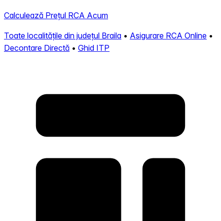
Calculează Prețul RCA Acum
Toate localitățile din județul Braila
•
Asigurare RCA Online
•
Decontare Directă
•
Ghid ITP