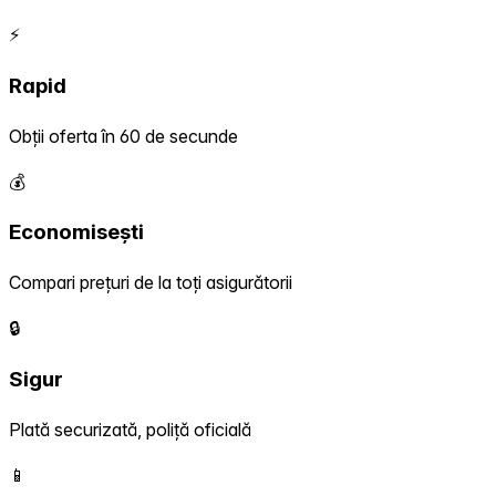
⚡
Rapid
Obții oferta în 60 de secunde
💰
Economisești
Compari prețuri de la toți asigurătorii
🔒
Sigur
Plată securizată, poliță oficială
📱