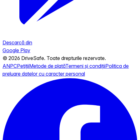
Descarcă din
Google Play
© 2026 DriveSafe. Toate drepturile rezervate.
ANPC
Petiții
Metode de plată
Termeni și condiții
Politica de
preluare datelor cu caracter personal