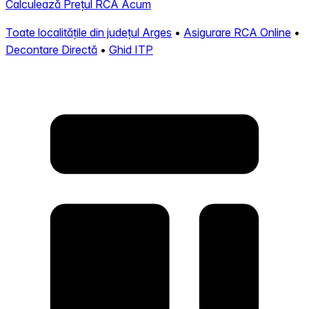
Calculează Prețul RCA Acum
Toate localitățile din județul Arges
•
Asigurare RCA Online
•
Decontare Directă
•
Ghid ITP