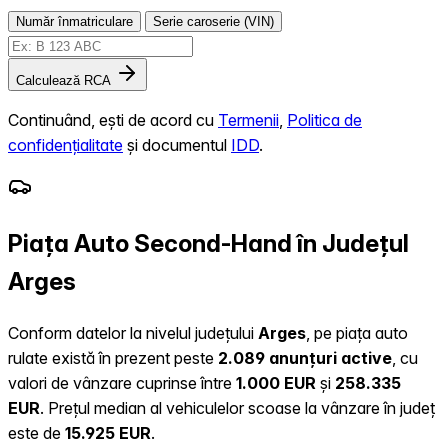
Număr înmatriculare
Serie caroserie (VIN)
Calculează RCA
Continuând, ești de acord cu
Termenii
,
Politica de
confidențialitate
și documentul
IDD
.
Piața Auto Second-Hand în Județul
Arges
Conform datelor la nivelul județului
Arges
, pe piața auto
rulate există în prezent peste
2.089 anunțuri active
, cu
valori de vânzare cuprinse între
1.000 EUR
și
258.335
EUR
.
Prețul median al vehiculelor scoase la vânzare în județ
este de
15.925 EUR
.