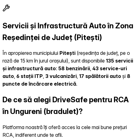
Servicii și Infrastructură Auto în Zona
Reședinței de Județ (Pitești)
În apropierea municipiului
Pitești
(reședința de județ, pe o
rază de 15 km în jurul orașului), sunt disponibile
135 servicii
și infrastructură auto
:
58 benzinării
,
43 service-uri
auto
,
6 stații ITP
,
3 vulcanizări
,
17 spălătorii auto
și
8
puncte de încărcare electrică
.
De ce să alegi DriveSafe pentru RCA
în Ungureni (bradulet)?
Platforma noastră îți oferă acces la cele mai bune prețuri
RCA, indiferent unde te afli.