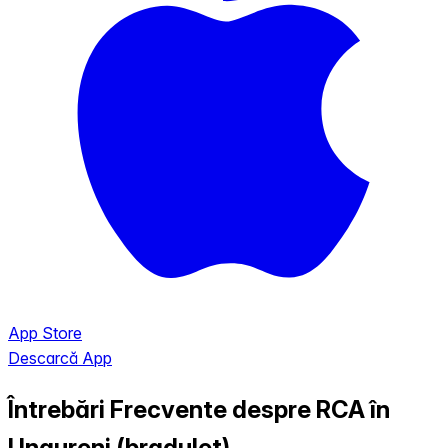
App Store
Descarcă App
Întrebări Frecvente despre RCA în
Ungureni (bradulet)