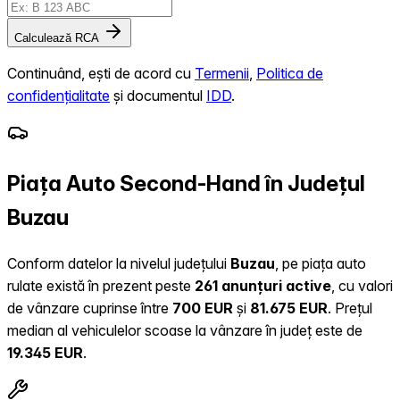
Calculează RCA
Continuând, ești de acord cu
Termenii
,
Politica de
confidențialitate
și documentul
IDD
.
Piața Auto Second-Hand în Județul
Buzau
Conform datelor la nivelul județului
Buzau
, pe piața auto
rulate există în prezent peste
261 anunțuri active
, cu valori
de vânzare cuprinse între
700 EUR
și
81.675 EUR
.
Prețul
median al vehiculelor scoase la vânzare în județ este de
19.345 EUR
.