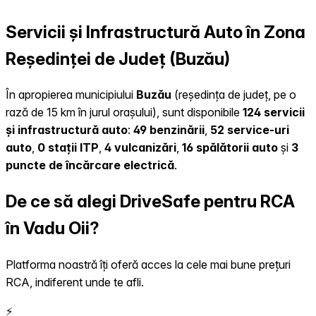
Servicii și Infrastructură Auto în Zona
Reședinței de Județ (Buzău)
În apropierea municipiului
Buzău
(reședința de județ, pe o
rază de 15 km în jurul orașului), sunt disponibile
124 servicii
și infrastructură auto
:
49 benzinării
,
52 service-uri
auto
,
0 stații ITP
,
4 vulcanizări
,
16 spălătorii auto
și
3
puncte de încărcare electrică
.
De ce să alegi DriveSafe pentru RCA
în Vadu Oii?
Platforma noastră îți oferă acces la cele mai bune prețuri
RCA, indiferent unde te afli.
⚡