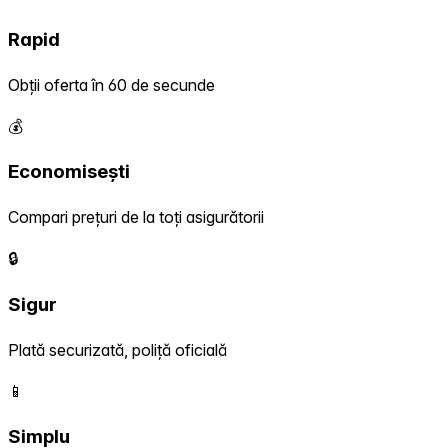
Rapid
Obții oferta în 60 de secunde
💰
Economisești
Compari prețuri de la toți asigurătorii
🔒
Sigur
Plată securizată, poliță oficială
📱
Simplu