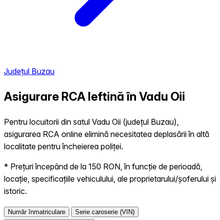
Județul Buzau
Asigurare RCA Ieftină în
Vadu Oii
Pentru locuitorii din satul Vadu Oii (județul Buzau),
asigurarea RCA online elimină necesitatea deplasării în altă
localitate pentru încheierea poliței.
* Prețuri începând de la 150 RON, în funcție de perioadă,
locație, specificațiile vehiculului, ale proprietarului/șoferului și
istoric.
Număr înmatriculare
Serie caroserie (VIN)