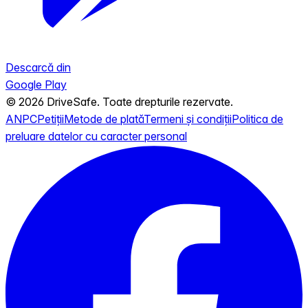
Descarcă din
Google Play
© 2026 DriveSafe. Toate drepturile rezervate.
ANPC
Petiții
Metode de plată
Termeni și condiții
Politica de
preluare datelor cu caracter personal