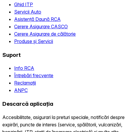
Ghid ITP
Servicii Auto
Asistență Daună RCA
Cerere Asigurare CASCO
Cerere Asigurare de călătorie
Produse și Servicii
Suport
Info RCA
Întrebări frecvente
Reclamații
ANPC
Descarcă aplicația
Accesibilitate, asigurari la preturi speciale, notificări despre
expirări, puncte de interes (service, spălătorii, vulcanizări,
benzinării, ITP, statii de încarcare electrică) și multe alte