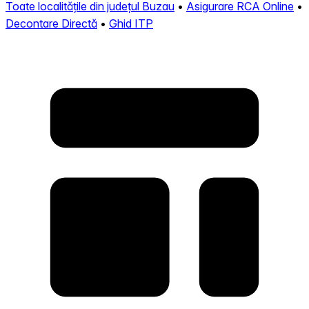
Toate localitățile din județul Buzau
•
Asigurare RCA Online
•
Decontare Directă
•
Ghid ITP