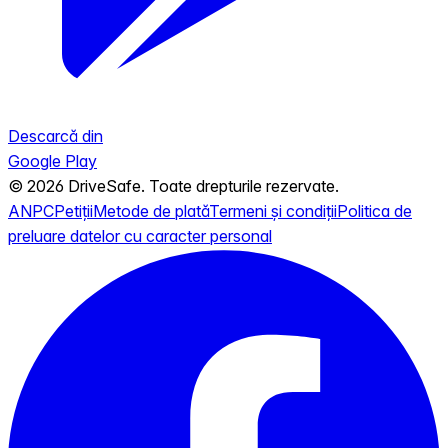
Descarcă din
Google Play
© 2026 DriveSafe. Toate drepturile rezervate.
ANPC
Petiții
Metode de plată
Termeni și condiții
Politica de
preluare datelor cu caracter personal