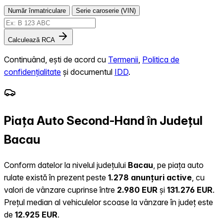
Număr înmatriculare
Serie caroserie (VIN)
Calculează RCA
Continuând, ești de acord cu
Termenii
,
Politica de
confidențialitate
și documentul
IDD
.
Piața Auto Second-Hand în Județul
Bacau
Conform datelor la nivelul județului
Bacau
, pe piața auto
rulate există în prezent peste
1.278 anunțuri active
, cu
valori de vânzare cuprinse între
2.980 EUR
și
131.276 EUR
.
Prețul median al vehiculelor scoase la vânzare în județ este
de
12.925 EUR
.