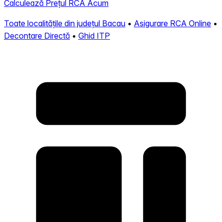
Calculează Prețul RCA Acum
Toate localitățile din județul Bacau
•
Asigurare RCA Online
•
Decontare Directă
•
Ghid ITP