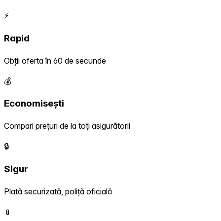
⚡
Rapid
Obții oferta în 60 de secunde
💰
Economisești
Compari prețuri de la toți asigurătorii
🔒
Sigur
Plată securizată, poliță oficială
📱