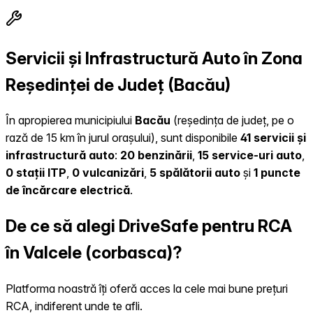
Servicii și Infrastructură Auto în Zona
Reședinței de Județ (Bacău)
În apropierea municipiului
Bacău
(reședința de județ, pe o
rază de 15 km în jurul orașului), sunt disponibile
41 servicii și
infrastructură auto
:
20 benzinării
,
15 service-uri auto
,
0 stații ITP
,
0 vulcanizări
,
5 spălătorii auto
și
1 puncte
de încărcare electrică
.
De ce să alegi DriveSafe pentru RCA
în Valcele (corbasca)?
Platforma noastră îți oferă acces la cele mai bune prețuri
RCA, indiferent unde te afli.