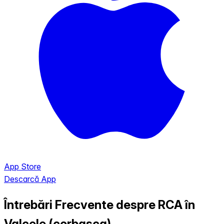
App Store
Descarcă App
Întrebări Frecvente despre RCA în
Valcele (corbasca)