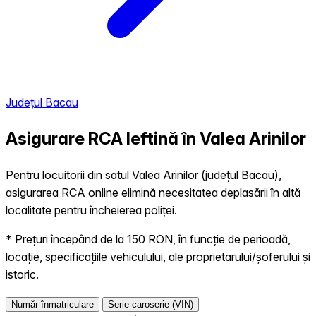
Județul Bacau
Asigurare RCA Ieftină în
Valea Arinilor
Pentru locuitorii din satul Valea Arinilor (județul Bacau),
asigurarea RCA online elimină necesitatea deplasării în altă
localitate pentru încheierea poliței.
* Prețuri începând de la 150 RON, în funcție de perioadă,
locație, specificațiile vehiculului, ale proprietarului/șoferului și
istoric.
Număr înmatriculare
Serie caroserie (VIN)