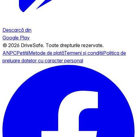
Descarcă din
Google Play
© 2026 DriveSafe. Toate drepturile rezervate.
ANPC
Petiții
Metode de plată
Termeni și condiții
Politica de
preluare datelor cu caracter personal