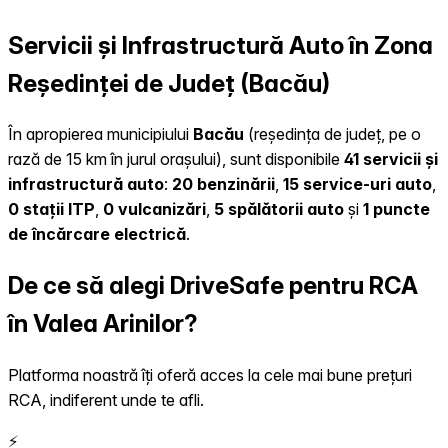
Servicii și Infrastructură Auto în Zona
Reședinței de Județ (Bacău)
În apropierea municipiului
Bacău
(reședința de județ, pe o
rază de 15 km în jurul orașului), sunt disponibile
41 servicii și
infrastructură auto
:
20 benzinării
,
15 service-uri auto
,
0 stații ITP
,
0 vulcanizări
,
5 spălătorii auto
și
1 puncte
de încărcare electrică
.
De ce să alegi DriveSafe pentru RCA
în Valea Arinilor?
Platforma noastră îți oferă acces la cele mai bune prețuri
RCA, indiferent unde te afli.
⚡