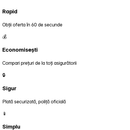
Rapid
Obții oferta în 60 de secunde
💰
Economisești
Compari prețuri de la toți asigurătorii
🔒
Sigur
Plată securizată, poliță oficială
📱
Simplu