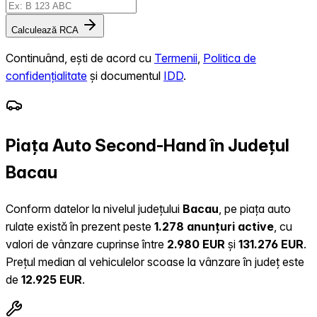
Calculează RCA
Continuând, ești de acord cu
Termenii
,
Politica de
confidențialitate
și documentul
IDD
.
Piața Auto Second-Hand în Județul
Bacau
Conform datelor la nivelul județului
Bacau
, pe piața auto
rulate există în prezent peste
1.278 anunțuri active
, cu
valori de vânzare cuprinse între
2.980 EUR
și
131.276 EUR
.
Prețul median al vehiculelor scoase la vânzare în județ este
de
12.925 EUR
.