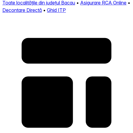
Toate localitățile din județul Bacau
•
Asigurare RCA Online
•
Decontare Directă
•
Ghid ITP