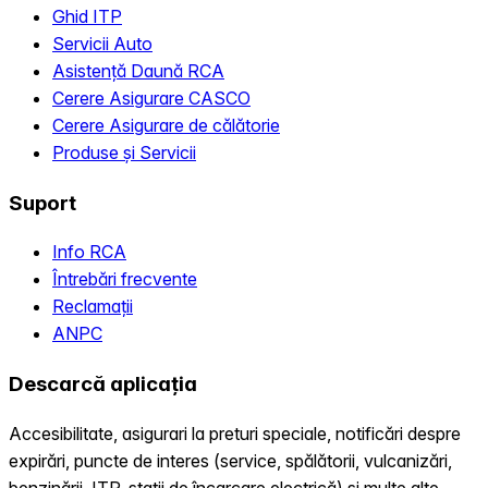
Ghid ITP
Servicii Auto
Asistență Daună RCA
Cerere Asigurare CASCO
Cerere Asigurare de călătorie
Produse și Servicii
Suport
Info RCA
Întrebări frecvente
Reclamații
ANPC
Descarcă aplicația
Accesibilitate, asigurari la preturi speciale, notificări despre
expirări, puncte de interes (service, spălătorii, vulcanizări,
benzinării, ITP, statii de încarcare electrică) și multe alte