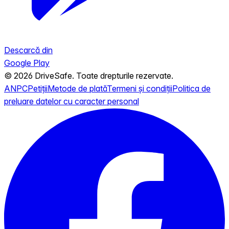
Descarcă din
Google Play
© 2026 DriveSafe. Toate drepturile rezervate.
ANPC
Petiții
Metode de plată
Termeni și condiții
Politica de
preluare datelor cu caracter personal