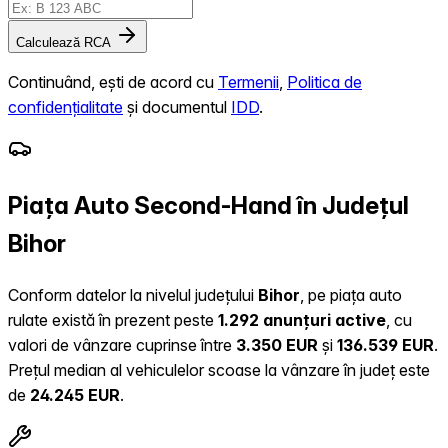
Calculează RCA
Continuând, ești de acord cu
Termenii
,
Politica de
confidențialitate
și documentul
IDD
.
Piața Auto Second-Hand în Județul
Bihor
Conform datelor la nivelul județului
Bihor
, pe piața auto
rulate există în prezent peste
1.292 anunțuri active
, cu
valori de vânzare cuprinse între
3.350 EUR
și
136.539 EUR
.
Prețul median al vehiculelor scoase la vânzare în județ este
de
24.245 EUR
.