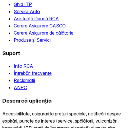
Ghid ITP
Servicii Auto
Asistență Daună RCA
Cerere Asigurare CASCO
Cerere Asigurare de călătorie
Produse și Servicii
Suport
Info RCA
Întrebări frecvente
Reclamații
ANPC
Descarcă aplicația
Accesibilitate, asigurari la preturi speciale, notificări despre
expirări, puncte de interes (service, spălătorii, vulcanizări,
benzinării, ITP, statii de încarcare electrică) și multe alte