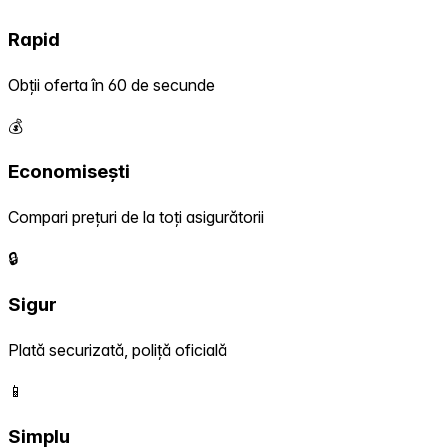
Rapid
Obții oferta în 60 de secunde
💰
Economisești
Compari prețuri de la toți asigurătorii
🔒
Sigur
Plată securizată, poliță oficială
📱
Simplu