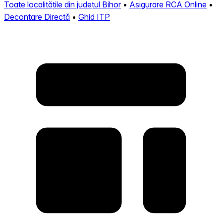
Toate localitățile din județul Bihor
•
Asigurare RCA Online
•
Decontare Directă
•
Ghid ITP