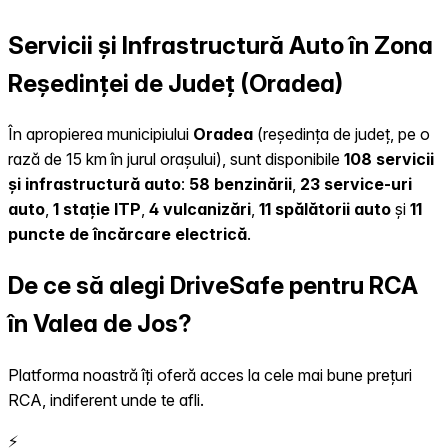
Servicii și Infrastructură Auto în Zona
Reședinței de Județ (Oradea)
În apropierea municipiului
Oradea
(reședința de județ, pe o
rază de 15 km în jurul orașului), sunt disponibile
108 servicii
și infrastructură auto
:
58 benzinării
,
23 service-uri
auto
,
1 stație ITP
,
4 vulcanizări
,
11 spălătorii auto
și
11
puncte de încărcare electrică
.
De ce să alegi DriveSafe pentru RCA
în Valea de Jos?
Platforma noastră îți oferă acces la cele mai bune prețuri
RCA, indiferent unde te afli.
⚡