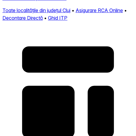
Toate localitățile din județul Cluj
•
Asigurare RCA Online
•
Decontare Directă
•
Ghid ITP