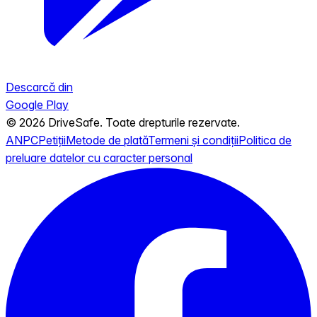
Descarcă din
Google Play
© 2026 DriveSafe. Toate drepturile rezervate.
ANPC
Petiții
Metode de plată
Termeni și condiții
Politica de
preluare datelor cu caracter personal