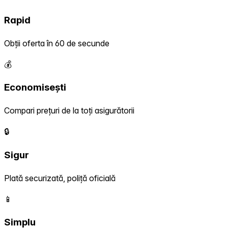
Rapid
Obții oferta în 60 de secunde
💰
Economisești
Compari prețuri de la toți asigurătorii
🔒
Sigur
Plată securizată, poliță oficială
📱
Simplu