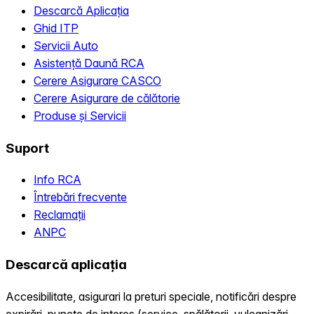
Descarcă Aplicația
Ghid ITP
Servicii Auto
Asistență Daună RCA
Cerere Asigurare CASCO
Cerere Asigurare de călătorie
Produse și Servicii
Suport
Info RCA
Întrebări frecvente
Reclamații
ANPC
Descarcă aplicația
Accesibilitate, asigurari la preturi speciale, notificări despre
expirări, puncte de interes (service, spălătorii, vulcanizări,