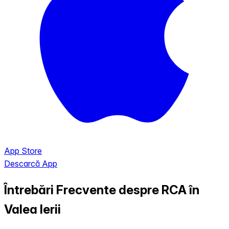
App Store
Descarcă App
Întrebări Frecvente despre RCA în
Valea Ierii