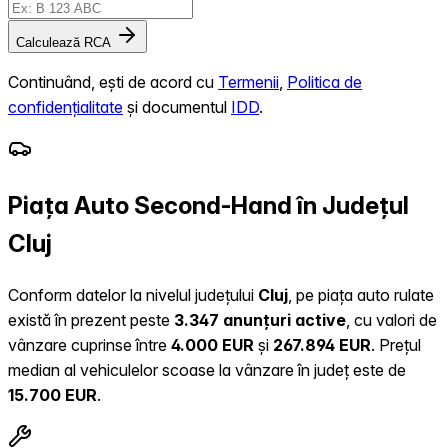
Calculează RCA
Continuând, ești de acord cu
Termenii
,
Politica de
confidențialitate
și documentul
IDD
.
Piața Auto Second-Hand în Județul
Cluj
Conform datelor la nivelul județului
Cluj
, pe piața auto rulate
există în prezent peste
3.347 anunțuri active
, cu valori de
vânzare cuprinse între
4.000 EUR
și
267.894 EUR
.
Prețul
median al vehiculelor scoase la vânzare în județ este de
15.700 EUR
.