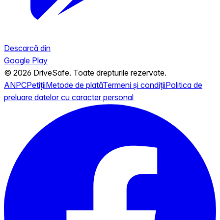
Descarcă din
Google Play
© 2026 DriveSafe. Toate drepturile rezervate.
ANPC
Petiții
Metode de plată
Termeni și condiții
Politica de
preluare datelor cu caracter personal