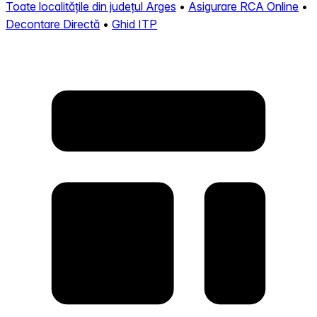
Toate localitățile din județul Arges
•
Asigurare RCA Online
•
Decontare Directă
•
Ghid ITP