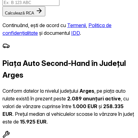
Calculează RCA
Continuând, ești de acord cu
Termenii
,
Politica de
confidențialitate
și documentul
IDD
.
Piața Auto Second-Hand în Județul
Arges
Conform datelor la nivelul județului
Arges
, pe piața auto
rulate există în prezent peste
2.089 anunțuri active
, cu
valori de vânzare cuprinse între
1.000 EUR
și
258.335
EUR
.
Prețul median al vehiculelor scoase la vânzare în județ
este de
15.925 EUR
.