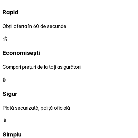
Rapid
Obții oferta în 60 de secunde
💰
Economisești
Compari prețuri de la toți asigurătorii
🔒
Sigur
Plată securizată, poliță oficială
📱
Simplu