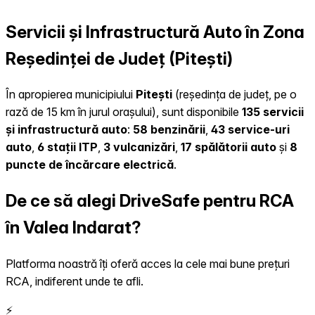
Servicii și Infrastructură Auto în Zona
Reședinței de Județ (Pitești)
În apropierea municipiului
Pitești
(reședința de județ, pe o
rază de 15 km în jurul orașului), sunt disponibile
135 servicii
și infrastructură auto
:
58 benzinării
,
43 service-uri
auto
,
6 stații ITP
,
3 vulcanizări
,
17 spălătorii auto
și
8
puncte de încărcare electrică
.
De ce să alegi DriveSafe pentru RCA
în Valea Indarat?
Platforma noastră îți oferă acces la cele mai bune prețuri
RCA, indiferent unde te afli.
⚡