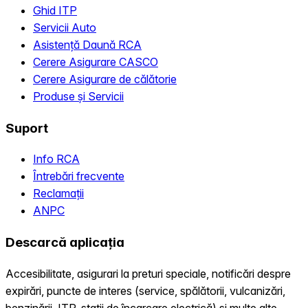
Ghid ITP
Servicii Auto
Asistență Daună RCA
Cerere Asigurare CASCO
Cerere Asigurare de călătorie
Produse și Servicii
Suport
Info RCA
Întrebări frecvente
Reclamații
ANPC
Descarcă aplicația
Accesibilitate, asigurari la preturi speciale, notificări despre
expirări, puncte de interes (service, spălătorii, vulcanizări,
benzinării, ITP, statii de încarcare electrică) și multe alte