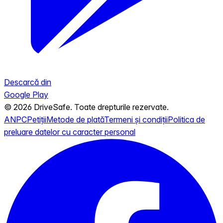
Descarcă din
Google Play
© 2026 DriveSafe. Toate drepturile rezervate.
ANPC
Petiții
Metode de plată
Termeni și condiții
Politica de
preluare datelor cu caracter personal