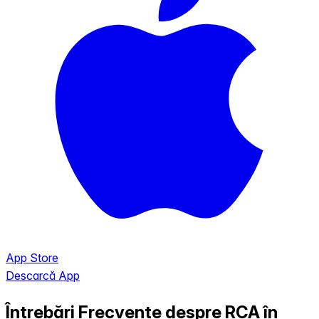
App Store
Descarcă App
Întrebări Frecvente despre RCA în