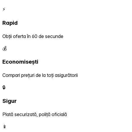
⚡
Rapid
Obții oferta în 60 de secunde
💰
Economisești
Compari prețuri de la toți asigurătorii
🔒
Sigur
Plată securizată, poliță oficială
📱