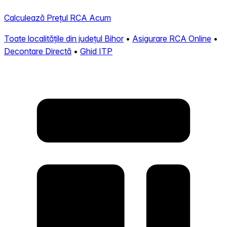
Calculează Prețul RCA Acum
Toate localitățile din județul Bihor
•
Asigurare RCA Online
•
Decontare Directă
•
Ghid ITP