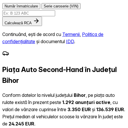
Număr înmatriculare
Serie caroserie (VIN)
Calculează RCA
Continuând, ești de acord cu
Termenii
,
Politica de
confidențialitate
și documentul
IDD
.
Piața Auto Second-Hand în Județul
Bihor
Conform datelor la nivelul județului
Bihor
, pe piața auto
rulate există în prezent peste
1.292 anunțuri active
, cu
valori de vânzare cuprinse între
3.350 EUR
și
136.539 EUR
.
Prețul median al vehiculelor scoase la vânzare în județ este
de
24.245 EUR
.