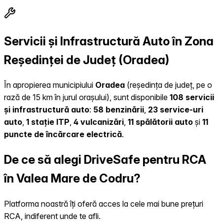
Servicii și Infrastructură Auto în Zona
Reședinței de Județ (Oradea)
În apropierea municipiului
Oradea
(reședința de județ, pe o
rază de 15 km în jurul orașului), sunt disponibile
108 servicii
și infrastructură auto
:
58 benzinării
,
23 service-uri
auto
,
1 stație ITP
,
4 vulcanizări
,
11 spălătorii auto
și
11
puncte de încărcare electrică
.
De ce să alegi DriveSafe pentru RCA
în Valea Mare de Codru?
Platforma noastră îți oferă acces la cele mai bune prețuri
RCA, indiferent unde te afli.