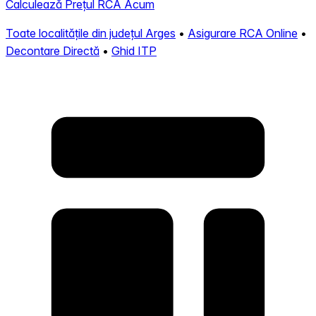
Calculează Prețul RCA Acum
Toate localitățile din județul Arges
•
Asigurare RCA Online
•
Decontare Directă
•
Ghid ITP