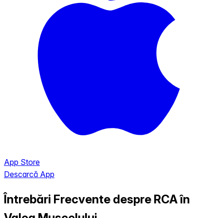
App Store
Descarcă App
Întrebări Frecvente despre RCA în
Valea Muscelului