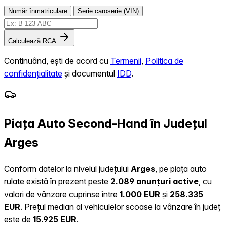
Număr înmatriculare
Serie caroserie (VIN)
Calculează RCA
Continuând, ești de acord cu
Termenii
,
Politica de
confidențialitate
și documentul
IDD
.
Piața Auto Second-Hand în Județul
Arges
Conform datelor la nivelul județului
Arges
, pe piața auto
rulate există în prezent peste
2.089 anunțuri active
, cu
valori de vânzare cuprinse între
1.000 EUR
și
258.335
EUR
.
Prețul median al vehiculelor scoase la vânzare în județ
este de
15.925 EUR
.