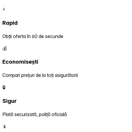
⚡
Rapid
Obții oferta în 60 de secunde
💰
Economisești
Compari prețuri de la toți asigurătorii
🔒
Sigur
Plată securizată, poliță oficială
📱