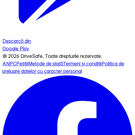
Descarcă din
Google Play
© 2026 DriveSafe. Toate drepturile rezervate.
ANPC
Petiții
Metode de plată
Termeni și condiții
Politica de
preluare datelor cu caracter personal