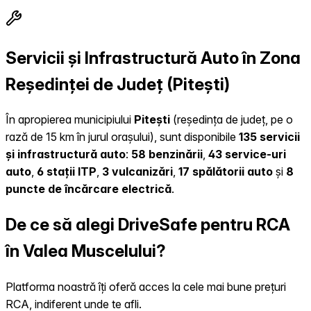
Servicii și Infrastructură Auto în Zona
Reședinței de Județ (Pitești)
În apropierea municipiului
Pitești
(reședința de județ, pe o
rază de 15 km în jurul orașului), sunt disponibile
135 servicii
și infrastructură auto
:
58 benzinării
,
43 service-uri
auto
,
6 stații ITP
,
3 vulcanizări
,
17 spălătorii auto
și
8
puncte de încărcare electrică
.
De ce să alegi DriveSafe pentru RCA
în Valea Muscelului?
Platforma noastră îți oferă acces la cele mai bune prețuri
RCA, indiferent unde te afli.