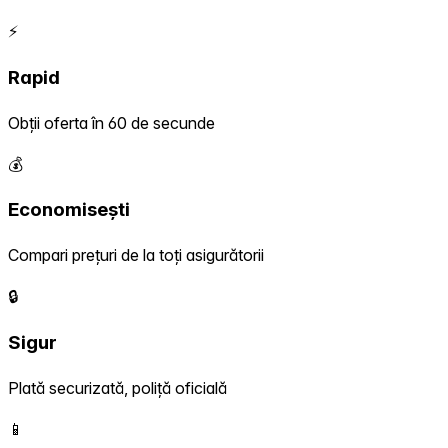
⚡
Rapid
Obții oferta în 60 de secunde
💰
Economisești
Compari prețuri de la toți asigurătorii
🔒
Sigur
Plată securizată, poliță oficială
📱