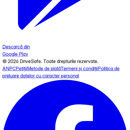
Descarcă din
Google Play
© 2026 DriveSafe. Toate drepturile rezervate.
ANPC
Petiții
Metode de plată
Termeni și condiții
Politica de
preluare datelor cu caracter personal