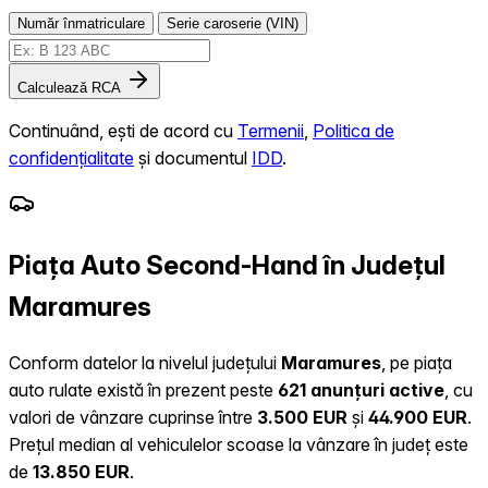
Număr înmatriculare
Serie caroserie (VIN)
Calculează RCA
Continuând, ești de acord cu
Termenii
,
Politica de
confidențialitate
și documentul
IDD
.
Piața Auto Second-Hand în Județul
Maramures
Conform datelor la nivelul județului
Maramures
, pe piața
auto rulate există în prezent peste
621 anunțuri active
, cu
valori de vânzare cuprinse între
3.500 EUR
și
44.900 EUR
.
Prețul median al vehiculelor scoase la vânzare în județ este
de
13.850 EUR
.