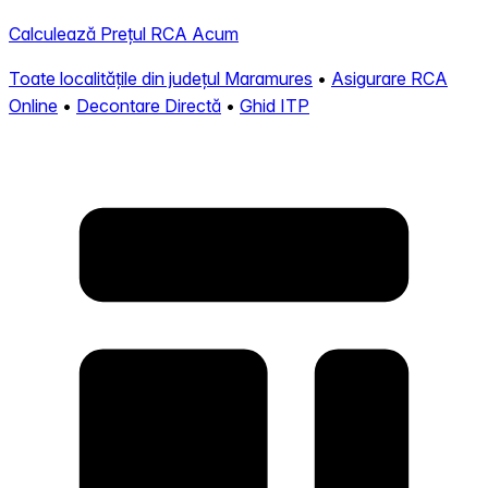
Calculează Prețul RCA Acum
Toate localitățile din județul Maramures
•
Asigurare RCA
Online
•
Decontare Directă
•
Ghid ITP