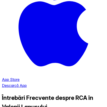
App Store
Descarcă App
Întrebări Frecvente despre RCA în
Valenii Lapusului