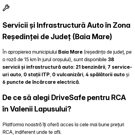
Servicii și Infrastructură Auto în Zona
Reședinței de Județ (Baia Mare)
În apropierea municipiului
Baia Mare
(reședința de județ, pe
o rază de 15 km în jurul orașului), sunt disponibile
38
servicii și infrastructură auto
:
21 benzinării
,
7 service-
uri auto
,
0 stații ITP
,
0 vulcanizări
,
4 spălătorii auto
și
6 puncte de încărcare electrică
.
De ce să alegi DriveSafe pentru RCA
în Valenii Lapusului?
Platforma noastră îți oferă acces la cele mai bune prețuri
RCA, indiferent unde te afli.