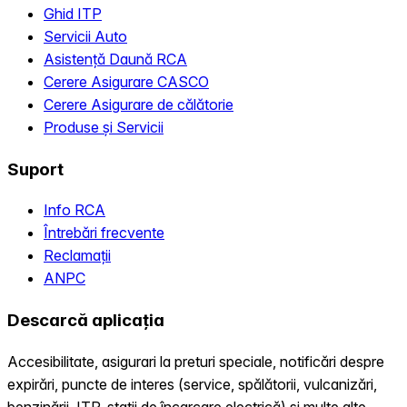
Ghid ITP
Servicii Auto
Asistență Daună RCA
Cerere Asigurare CASCO
Cerere Asigurare de călătorie
Produse și Servicii
Suport
Info RCA
Întrebări frecvente
Reclamații
ANPC
Descarcă aplicația
Accesibilitate, asigurari la preturi speciale, notificări despre
expirări, puncte de interes (service, spălătorii, vulcanizări,
benzinării, ITP, statii de încarcare electrică) și multe alte