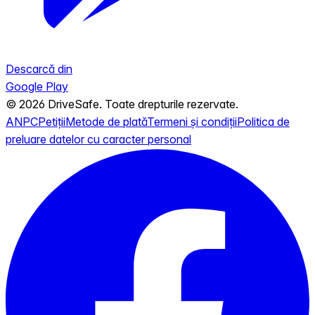
Descarcă din
Google Play
© 2026 DriveSafe. Toate drepturile rezervate.
ANPC
Petiții
Metode de plată
Termeni și condiții
Politica de
preluare datelor cu caracter personal