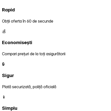
Rapid
Obții oferta în 60 de secunde
💰
Economisești
Compari prețuri de la toți asigurătorii
🔒
Sigur
Plată securizată, poliță oficială
📱
Simplu