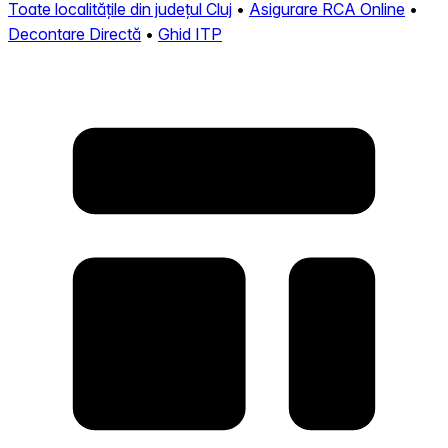
Toate localitățile din județul Cluj
•
Asigurare RCA Online
•
Decontare Directă
•
Ghid ITP