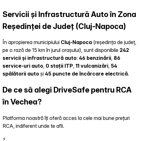
Servicii și Infrastructură Auto în Zona
Reședinței de Județ (Cluj-Napoca)
În apropierea municipiului
Cluj-Napoca
(reședința de județ,
pe o rază de 15 km în jurul orașului), sunt disponibile
242
servicii și infrastructură auto
:
46 benzinării
,
86
service-uri auto
,
0 stații ITP
,
11 vulcanizări
,
54
spălătorii auto
și
45 puncte de încărcare electrică
.
De ce să alegi DriveSafe pentru RCA
în Vechea?
Platforma noastră îți oferă acces la cele mai bune prețuri
RCA, indiferent unde te afli.
⚡