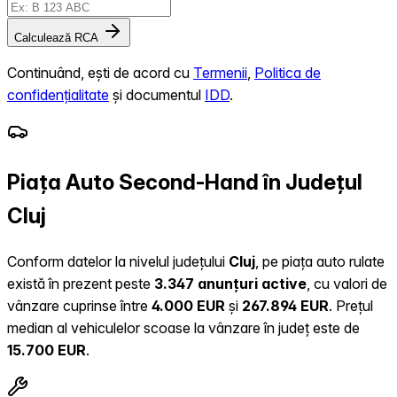
Calculează RCA
Continuând, ești de acord cu
Termenii
,
Politica de
confidențialitate
și documentul
IDD
.
Piața Auto Second-Hand în Județul
Cluj
Conform datelor la nivelul județului
Cluj
, pe piața auto rulate
există în prezent peste
3.347 anunțuri active
, cu valori de
vânzare cuprinse între
4.000 EUR
și
267.894 EUR
.
Prețul
median al vehiculelor scoase la vânzare în județ este de
15.700 EUR
.