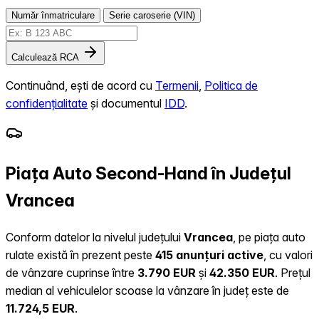
Număr înmatriculare
Serie caroserie (VIN)
Calculează RCA
Continuând, ești de acord cu
Termenii
,
Politica de
confidențialitate
și documentul
IDD
.
Piața Auto Second-Hand în Județul
Vrancea
Conform datelor la nivelul județului
Vrancea
, pe piața auto
rulate există în prezent peste
415 anunțuri active
, cu valori
de vânzare cuprinse între
3.790 EUR
și
42.350 EUR
.
Prețul
median al vehiculelor scoase la vânzare în județ este de
11.724,5 EUR
.