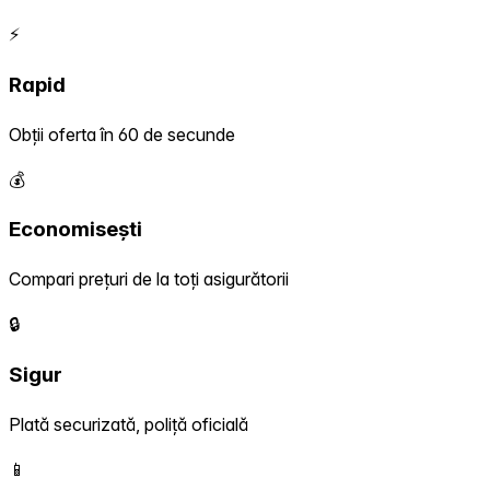
⚡
Rapid
Obții oferta în 60 de secunde
💰
Economisești
Compari prețuri de la toți asigurătorii
🔒
Sigur
Plată securizată, poliță oficială
📱