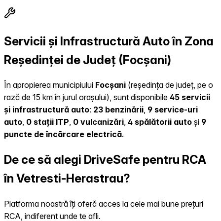
Servicii și Infrastructură Auto în Zona
Reședinței de Județ (Focșani)
În apropierea municipiului
Focșani
(reședința de județ, pe o
rază de 15 km în jurul orașului), sunt disponibile
45 servicii
și infrastructură auto
:
23 benzinării
,
9 service-uri
auto
,
0 stații ITP
,
0 vulcanizări
,
4 spălătorii auto
și
9
puncte de încărcare electrică
.
De ce să alegi DriveSafe pentru RCA
în Vetresti-Herastrau?
Platforma noastră îți oferă acces la cele mai bune prețuri
RCA, indiferent unde te afli.