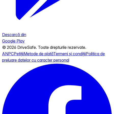
Descarcă din
Google Play
© 2026 DriveSafe. Toate drepturile rezervate.
ANPC
Petiții
Metode de plată
Termeni și condiții
Politica de
preluare datelor cu caracter personal