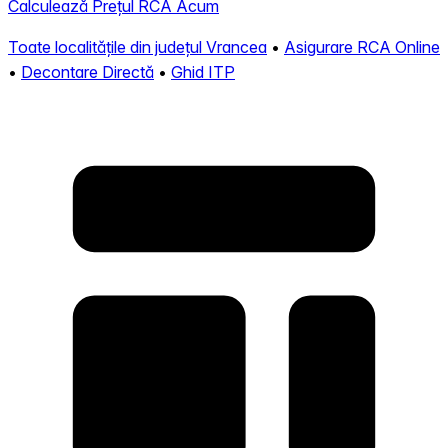
Calculează Prețul RCA Acum
Toate localitățile din județul Vrancea
•
Asigurare RCA Online
•
Decontare Directă
•
Ghid ITP