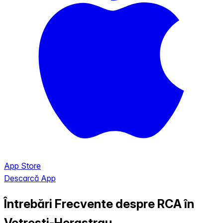
App Store
Descarcă App
Întrebări Frecvente despre RCA în
Vetresti-Herastrau