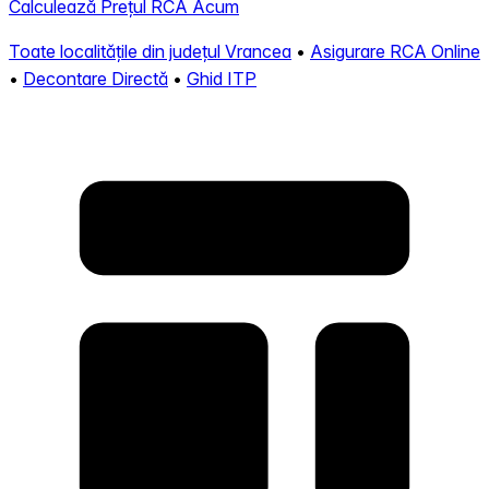
Calculează Prețul RCA Acum
Toate localitățile din județul Vrancea
•
Asigurare RCA Online
•
Decontare Directă
•
Ghid ITP