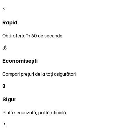
⚡
Rapid
Obții oferta în 60 de secunde
💰
Economisești
Compari prețuri de la toți asigurătorii
🔒
Sigur
Plată securizată, poliță oficială
📱