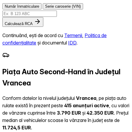
Număr înmatriculare
Serie caroserie (VIN)
Calculează RCA
Continuând, ești de acord cu
Termenii
,
Politica de
confidențialitate
și documentul
IDD
.
Piața Auto Second-Hand în Județul
Vrancea
Conform datelor la nivelul județului
Vrancea
, pe piața auto
rulate există în prezent peste
415 anunțuri active
, cu valori
de vânzare cuprinse între
3.790 EUR
și
42.350 EUR
.
Prețul
median al vehiculelor scoase la vânzare în județ este de
11.724,5 EUR
.