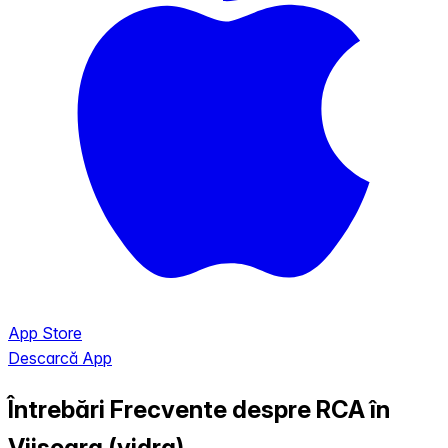
App Store
Descarcă App
Întrebări Frecvente despre RCA în
Viisoara (vidra)