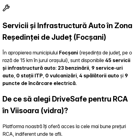
Servicii și Infrastructură Auto în Zona
Reședinței de Județ (Focșani)
În apropierea municipiului
Focșani
(reședința de județ, pe o
rază de 15 km în jurul orașului), sunt disponibile
45 servicii
și infrastructură auto
:
23 benzinării
,
9 service-uri
auto
,
0 stații ITP
,
0 vulcanizări
,
4 spălătorii auto
și
9
puncte de încărcare electrică
.
De ce să alegi DriveSafe pentru RCA
în Viisoara (vidra)?
Platforma noastră îți oferă acces la cele mai bune prețuri
RCA, indiferent unde te afli.