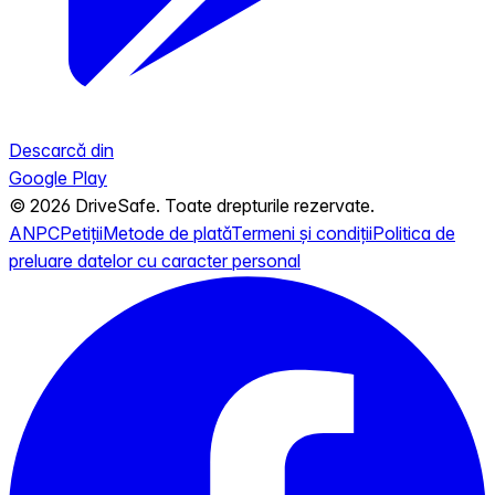
Descarcă din
Google Play
© 2026 DriveSafe. Toate drepturile rezervate.
ANPC
Petiții
Metode de plată
Termeni și condiții
Politica de
preluare datelor cu caracter personal