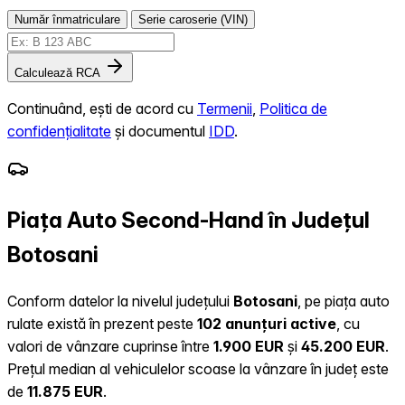
Număr înmatriculare
Serie caroserie (VIN)
Calculează RCA
Continuând, ești de acord cu
Termenii
,
Politica de
confidențialitate
și documentul
IDD
.
Piața Auto Second-Hand în Județul
Botosani
Conform datelor la nivelul județului
Botosani
, pe piața auto
rulate există în prezent peste
102 anunțuri active
, cu
valori de vânzare cuprinse între
1.900 EUR
și
45.200 EUR
.
Prețul median al vehiculelor scoase la vânzare în județ este
de
11.875 EUR
.