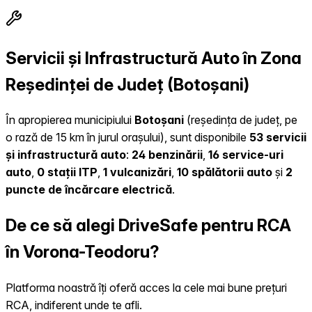
Servicii și Infrastructură Auto în Zona
Reședinței de Județ (Botoșani)
În apropierea municipiului
Botoșani
(reședința de județ, pe
o rază de 15 km în jurul orașului), sunt disponibile
53 servicii
și infrastructură auto
:
24 benzinării
,
16 service-uri
auto
,
0 stații ITP
,
1 vulcanizări
,
10 spălătorii auto
și
2
puncte de încărcare electrică
.
De ce să alegi DriveSafe pentru RCA
în Vorona-Teodoru?
Platforma noastră îți oferă acces la cele mai bune prețuri
RCA, indiferent unde te afli.