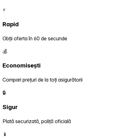
⚡
Rapid
Obții oferta în 60 de secunde
💰
Economisești
Compari prețuri de la toți asigurătorii
🔒
Sigur
Plată securizată, poliță oficială
📱