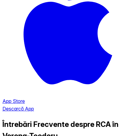
App Store
Descarcă App
Întrebări Frecvente despre RCA în
Vorona-Teodoru