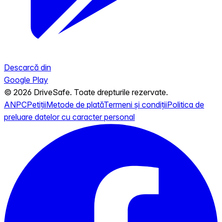
Descarcă din
Google Play
© 2026 DriveSafe. Toate drepturile rezervate.
ANPC
Petiții
Metode de plată
Termeni și condiții
Politica de
preluare datelor cu caracter personal