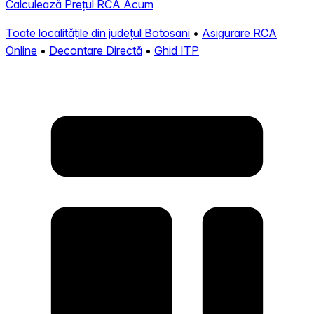
Calculează Prețul RCA Acum
Toate localitățile din județul Botosani
•
Asigurare RCA
Online
•
Decontare Directă
•
Ghid ITP