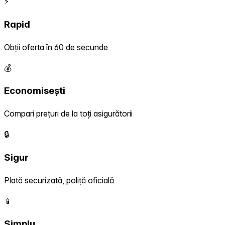
⚡
Rapid
Obții oferta în 60 de secunde
💰
Economisești
Compari prețuri de la toți asigurătorii
🔒
Sigur
Plată securizată, poliță oficială
📱
Simplu