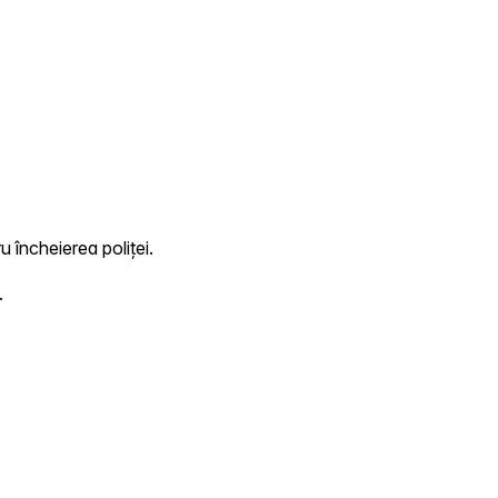
u încheierea poliței.
.