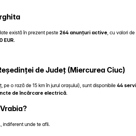
rghita
ulate există în prezent peste
264 anunțuri active
, cu valori d
20 EUR
.
 Reședinței de Județ (Miercurea Ciuc)
, pe o rază de 15 km în jurul orașului), sunt disponibile
44 servi
ncte de încărcare electrică
.
 Vrabia?
indiferent unde te afli.