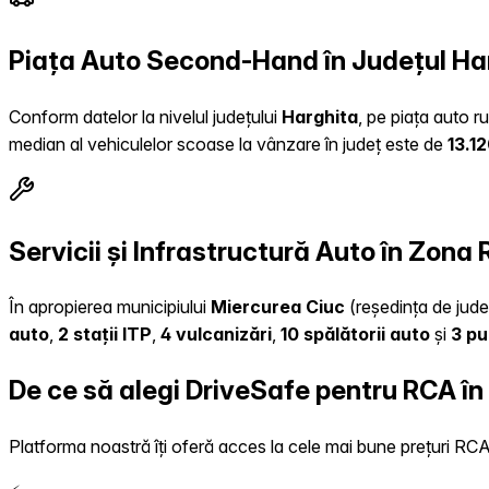
Piața Auto Second-Hand în Județul Ha
Conform datelor la nivelul județului
Harghita
, pe piața auto r
median al vehiculelor scoase la vânzare în județ este de
13.1
Servicii și Infrastructură Auto în Zona
În apropierea municipiului
Miercurea Ciuc
(reședința de județ
auto
,
2 stații ITP
,
4 vulcanizări
,
10 spălătorii auto
și
3 pu
De ce să alegi DriveSafe pentru RCA în
Platforma noastră îți oferă acces la cele mai bune prețuri RCA, 