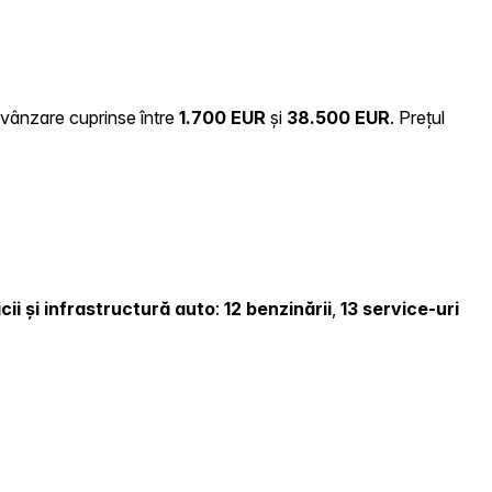
e vânzare cuprinse între
1.700 EUR
și
38.500 EUR
.
Prețul
cii și infrastructură auto
:
12 benzinării
,
13 service-uri