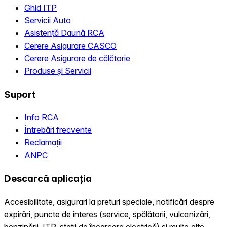
Ghid ITP
Servicii Auto
Asistență Daună RCA
Cerere Asigurare CASCO
Cerere Asigurare de călătorie
Produse și Servicii
Suport
Info RCA
Întrebări frecvente
Reclamații
ANPC
Descarcă aplicația
Accesibilitate, asigurari la preturi speciale, notificări despre
expirări, puncte de interes (service, spălătorii, vulcanizări,
benzinării, ITP, statii de încarcare electrică) și multe alte