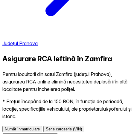
Județul Prahova
Asigurare RCA Ieftină în
Zamfira
Pentru locuitorii din satul Zamfira (județul Prahova),
asigurarea RCA online elimină necesitatea deplasării în altă
localitate pentru încheierea poliței.
* Prețuri începând de la 150 RON, în funcție de perioadă,
locație, specificațiile vehiculului, ale proprietarului/șoferului și
istoric.
Număr înmatriculare
Serie caroserie (VIN)