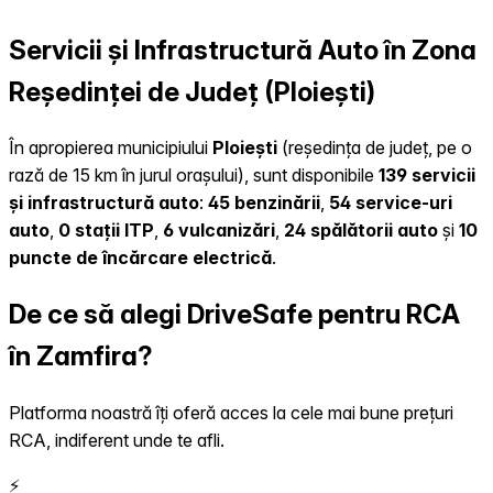
Servicii și Infrastructură Auto în Zona
Reședinței de Județ (Ploiești)
În apropierea municipiului
Ploiești
(reședința de județ, pe o
rază de 15 km în jurul orașului), sunt disponibile
139 servicii
și infrastructură auto
:
45 benzinării
,
54 service-uri
auto
,
0 stații ITP
,
6 vulcanizări
,
24 spălătorii auto
și
10
puncte de încărcare electrică
.
De ce să alegi DriveSafe pentru RCA
în Zamfira?
Platforma noastră îți oferă acces la cele mai bune prețuri
RCA, indiferent unde te afli.
⚡