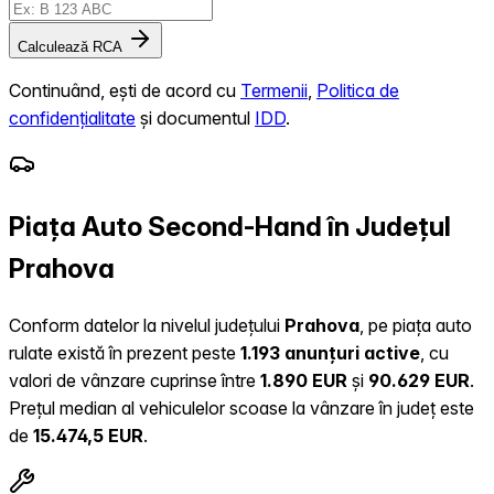
Calculează RCA
Continuând, ești de acord cu
Termenii
,
Politica de
confidențialitate
și documentul
IDD
.
Piața Auto Second-Hand în Județul
Prahova
Conform datelor la nivelul județului
Prahova
, pe piața auto
rulate există în prezent peste
1.193 anunțuri active
, cu
valori de vânzare cuprinse între
1.890 EUR
și
90.629 EUR
.
Prețul median al vehiculelor scoase la vânzare în județ este
de
15.474,5 EUR
.