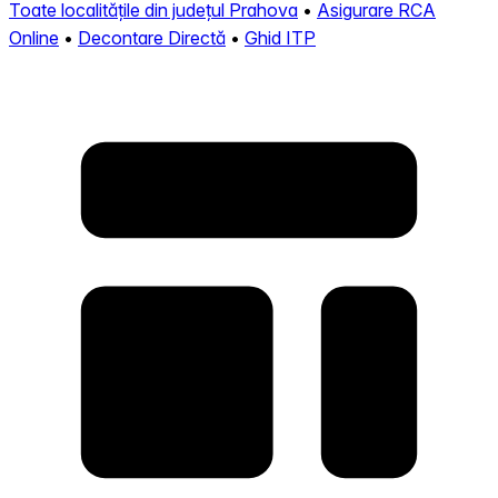
Toate localitățile din județul Prahova
•
Asigurare RCA
Online
•
Decontare Directă
•
Ghid ITP