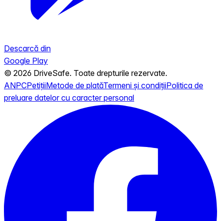
Descarcă din
Google Play
© 2026 DriveSafe. Toate drepturile rezervate.
ANPC
Petiții
Metode de plată
Termeni și condiții
Politica de
preluare datelor cu caracter personal