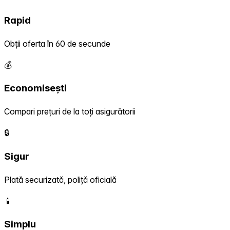
Rapid
Obții oferta în 60 de secunde
💰
Economisești
Compari prețuri de la toți asigurătorii
🔒
Sigur
Plată securizată, poliță oficială
📱
Simplu