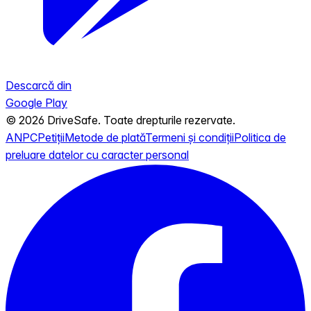
Descarcă din
Google Play
© 2026 DriveSafe. Toate drepturile rezervate.
ANPC
Petiții
Metode de plată
Termeni și condiții
Politica de
preluare datelor cu caracter personal