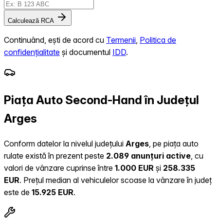
Calculează RCA
Continuând, ești de acord cu
Termenii
,
Politica de
confidențialitate
și documentul
IDD
.
Piața Auto Second-Hand în Județul
Arges
Conform datelor la nivelul județului
Arges
, pe piața auto
rulate există în prezent peste
2.089 anunțuri active
, cu
valori de vânzare cuprinse între
1.000 EUR
și
258.335
EUR
.
Prețul median al vehiculelor scoase la vânzare în județ
este de
15.925 EUR
.