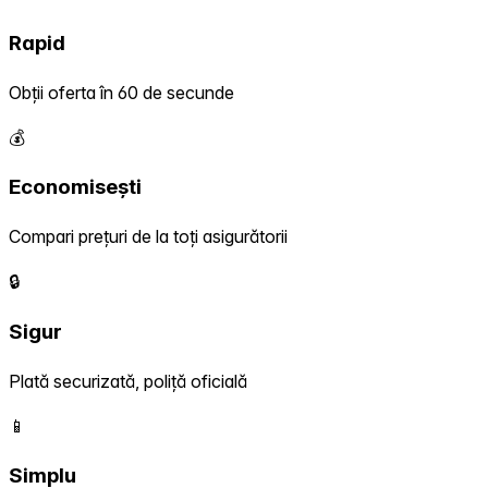
Rapid
Obții oferta în 60 de secunde
💰
Economisești
Compari prețuri de la toți asigurătorii
🔒
Sigur
Plată securizată, poliță oficială
📱
Simplu