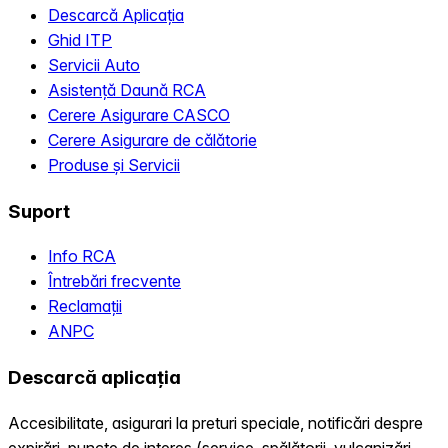
Descarcă Aplicația
Ghid ITP
Servicii Auto
Asistență Daună RCA
Cerere Asigurare CASCO
Cerere Asigurare de călătorie
Produse și Servicii
Suport
Info RCA
Întrebări frecvente
Reclamații
ANPC
Descarcă aplicația
Accesibilitate, asigurari la preturi speciale, notificări despre
expirări, puncte de interes (service, spălătorii, vulcanizări,