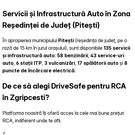
Servicii și Infrastructură Auto în Zona
Reședinței de Județ (Pitești)
În apropierea municipiului
Pitești
(reședința de județ, pe o
rază de 15 km în jurul orașului), sunt disponibile
135 servicii
și infrastructură auto
:
58 benzinării
,
43 service-uri
auto
,
6 stații ITP
,
3 vulcanizări
,
17 spălătorii auto
și
8
puncte de încărcare electrică
.
De ce să alegi DriveSafe pentru RCA
în Zgripcesti?
Platforma noastră îți oferă acces la cele mai bune prețuri
RCA, indiferent unde te afli.
⚡