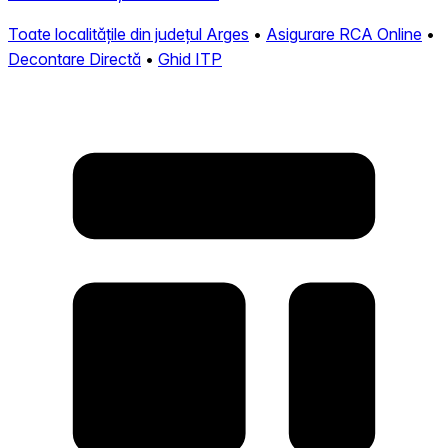
Toate localitățile din județul Arges
•
Asigurare RCA Online
•
Decontare Directă
•
Ghid ITP