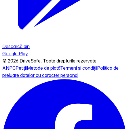
Descarcă din
Google Play
© 2026 DriveSafe. Toate drepturile rezervate.
ANPC
Petiții
Metode de plată
Termeni și condiții
Politica de
preluare datelor cu caracter personal