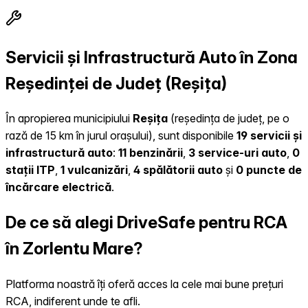
Servicii și Infrastructură Auto în Zona
Reședinței de Județ (Reșița)
În apropierea municipiului
Reșița
(reședința de județ, pe o
rază de 15 km în jurul orașului), sunt disponibile
19 servicii și
infrastructură auto
:
11 benzinării
,
3 service-uri auto
,
0
stații ITP
,
1 vulcanizări
,
4 spălătorii auto
și
0 puncte de
încărcare electrică
.
De ce să alegi DriveSafe pentru RCA
în Zorlentu Mare?
Platforma noastră îți oferă acces la cele mai bune prețuri
RCA, indiferent unde te afli.