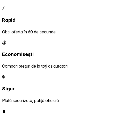
⚡
Rapid
Obții oferta în 60 de secunde
💰
Economisești
Compari prețuri de la toți asigurătorii
🔒
Sigur
Plată securizată, poliță oficială
📱