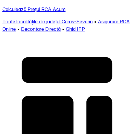
Calculează Prețul RCA Acum
Toate localitățile din județul Caras-Severin
•
Asigurare RCA
Online
•
Decontare Directă
•
Ghid ITP