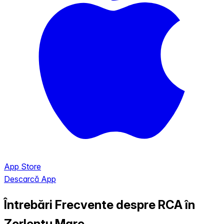
App Store
Descarcă App
Întrebări Frecvente despre RCA în
Zorlentu Mare