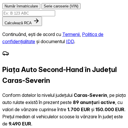
Număr înmatriculare
Serie caroserie (VIN)
Calculează RCA
Continuând, ești de acord cu
Termenii
,
Politica de
confidențialitate
și documentul
IDD
.
Piața Auto Second-Hand în Județul
Caras-Severin
Conform datelor la nivelul județului
Caras-Severin
, pe piața
auto rulate există în prezent peste
89 anunțuri active
, cu
valori de vânzare cuprinse între
1.700 EUR
și
150.000 EUR
.
Prețul median al vehiculelor scoase la vânzare în județ este
de
9.490 EUR
.